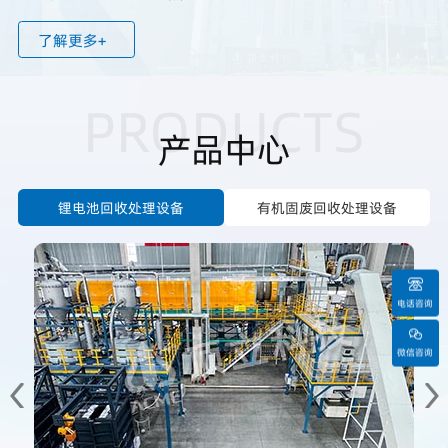
环保热工装备，在废旧锂电池、碳纤维风机叶片、太阳能光伏
了解更多+
板、废漆包铜线、废线路板等回收再利用领域得到广泛应用...
PRODUCTS
产品中心
锂电池回收处理设备
有机固废回收处理设备
电话咨询
微信咨询